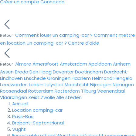
Créer un compte
Connexion
Comment louer un camping-car ?
Comment mettre
Retour
en location un camping-car ?
Centre d'aide
Almere
Amersfoort
Amsterdam
Apeldoorn
Arnhem
Retour
Assen
Breda
Den Haag
Deventer
Doetinchem
Dordrecht
Eindhoven
Enschede
Groningen
Haarlem
Helmond
Hengelo
Leeuwarden
Leiden
Lelystad
Maastricht
Nijmegen
Nijmegen
Roosendaal
Rotterdam
Rotterdam
Tilburg
Veenendaal
Vlaardingen
Zeist
Zwolle
Alle steden
Accueil
Location camping-car
Pays-Bas
Brabant-Septentrional
Vught
Encastrable officiel Westfalia, idéal petit camping-car