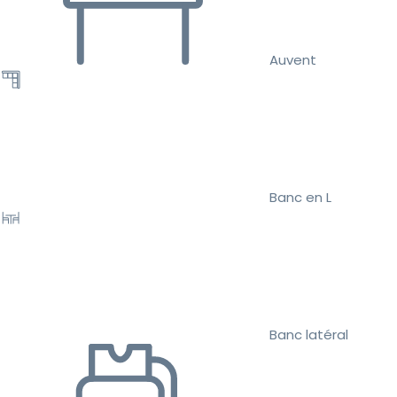
Auvent
Banc en L
Banc latéral