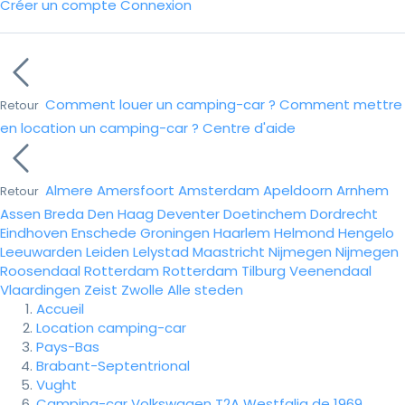
Créer un compte
Connexion
Comment louer un camping-car ?
Comment mettre
Retour
en location un camping-car ?
Centre d'aide
Almere
Amersfoort
Amsterdam
Apeldoorn
Arnhem
Retour
Assen
Breda
Den Haag
Deventer
Doetinchem
Dordrecht
Eindhoven
Enschede
Groningen
Haarlem
Helmond
Hengelo
Leeuwarden
Leiden
Lelystad
Maastricht
Nijmegen
Nijmegen
Roosendaal
Rotterdam
Rotterdam
Tilburg
Veenendaal
Vlaardingen
Zeist
Zwolle
Alle steden
Accueil
Location camping-car
Pays-Bas
Brabant-Septentrional
Vught
Camping-car Volkswagen T2A Westfalia de 1969