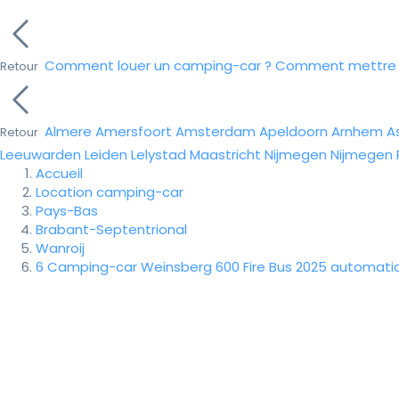
Comment louer un camping-car ?
Comment mettre e
Retour
Almere
Amersfoort
Amsterdam
Apeldoorn
Arnhem
A
Retour
Leeuwarden
Leiden
Lelystad
Maastricht
Nijmegen
Nijmegen
Accueil
Location camping-car
Pays-Bas
Brabant-Septentrional
Wanroij
6 Camping-car Weinsberg 600 Fire Bus 2025 automati