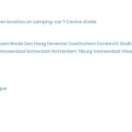
n location un camping-car ?
Centre d'aide
ssen
Breda
Den Haag
Deventer
Doetinchem
Dordrecht
Eind
Roosendaal
Rotterdam
Rotterdam
Tilburg
Veenendaal
Vlaa
que