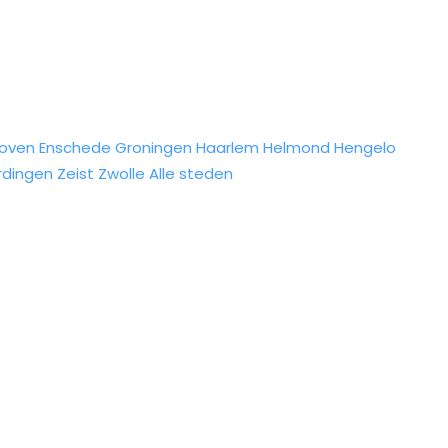
hoven
Enschede
Groningen
Haarlem
Helmond
Hengelo
rdingen
Zeist
Zwolle
Alle steden