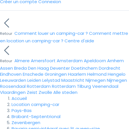
Créer un compte
Connexion
Comment louer un camping-car ?
Comment mettre
Retour
en location un camping-car ?
Centre d'aide
Almere
Amersfoort
Amsterdam
Apeldoorn
Arnhem
Retour
Assen
Breda
Den Haag
Deventer
Doetinchem
Dordrecht
Eindhoven
Enschede
Groningen
Haarlem
Helmond
Hengelo
Leeuwarden
Leiden
Lelystad
Maastricht
Nijmegen
Nijmegen
Roosendaal
Rotterdam
Rotterdam
Tilburg
Veenendaal
Vlaardingen
Zeist
Zwolle
Alle steden
Accueil
Location camping-car
Pays-Bas
Brabant-Septentrional
Zevenbergen
Bavaria semi-intégral avec lit queen-size