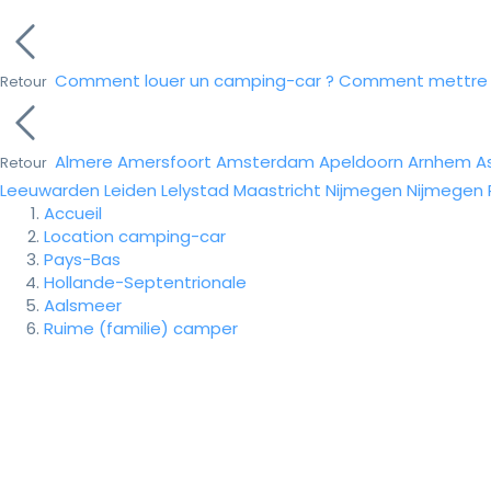
Comment louer un camping-car ?
Comment mettre e
Retour
Almere
Amersfoort
Amsterdam
Apeldoorn
Arnhem
A
Retour
Leeuwarden
Leiden
Lelystad
Maastricht
Nijmegen
Nijmegen
Accueil
Location camping-car
Pays-Bas
Hollande-Septentrionale
Aalsmeer
Ruime (familie) camper