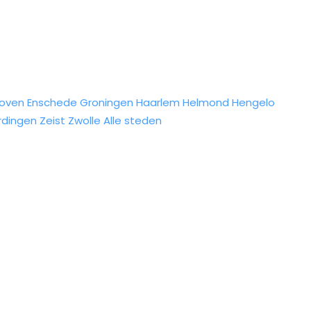
hoven
Enschede
Groningen
Haarlem
Helmond
Hengelo
rdingen
Zeist
Zwolle
Alle steden