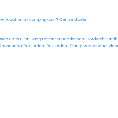
n location un camping-car ?
Centre d'aide
ssen
Breda
Den Haag
Deventer
Doetinchem
Dordrecht
Eind
Roosendaal
Rotterdam
Rotterdam
Tilburg
Veenendaal
Vlaa