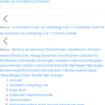
Créer un compte
Connexion
Comment louer un camping-car ?
Comment mettre
Retour
en location un camping-car ?
Centre d'aide
Almere
Amersfoort
Amsterdam
Apeldoorn
Arnhem
Retour
Assen
Breda
Den Haag
Deventer
Doetinchem
Dordrecht
Eindhoven
Enschede
Groningen
Haarlem
Helmond
Hengelo
Leeuwarden
Leiden
Lelystad
Maastricht
Nijmegen
Nijmegen
Roosendaal
Rotterdam
Rotterdam
Tilburg
Veenendaal
Vlaardingen
Zeist
Zwolle
Alle steden
Accueil
Location camping-car
Pays-Bas
Hollande-Septentrionale
Amsterdam
Handgemaakte echt mooie hippievan met