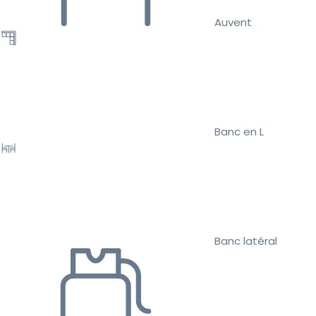
Auvent
Banc en L
Banc latéral