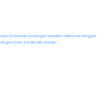
hoven
Enschede
Groningen
Haarlem
Helmond
Hengelo
rdingen
Zeist
Zwolle
Alle steden