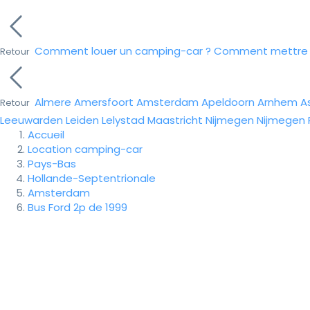
Comment louer un camping-car ?
Comment mettre e
Retour
Almere
Amersfoort
Amsterdam
Apeldoorn
Arnhem
A
Retour
Leeuwarden
Leiden
Lelystad
Maastricht
Nijmegen
Nijmegen
Accueil
Location camping-car
Pays-Bas
Hollande-Septentrionale
Amsterdam
Bus Ford 2p de 1999