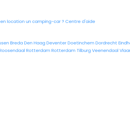
n location un camping-car ?
Centre d'aide
ssen
Breda
Den Haag
Deventer
Doetinchem
Dordrecht
Eind
Roosendaal
Rotterdam
Rotterdam
Tilburg
Veenendaal
Vlaa