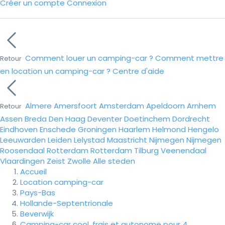
Créer un compte
Connexion
Comment louer un camping-car ?
Comment mettre
Retour
en location un camping-car ?
Centre d'aide
Almere
Amersfoort
Amsterdam
Apeldoorn
Arnhem
Retour
Assen
Breda
Den Haag
Deventer
Doetinchem
Dordrecht
Eindhoven
Enschede
Groningen
Haarlem
Helmond
Hengelo
Leeuwarden
Leiden
Lelystad
Maastricht
Nijmegen
Nijmegen
Roosendaal
Rotterdam
Rotterdam
Tilburg
Veenendaal
Vlaardingen
Zeist
Zwolle
Alle steden
Accueil
Location camping-car
Pays-Bas
Hollande-Septentrionale
Beverwijk
Camping-car cool, frais et autonome pour 4