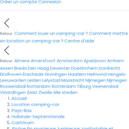
Créer un compte
Connexion
Comment louer un camping-car ?
Comment mettre
Retour
en location un camping-car ?
Centre d'aide
Almere
Amersfoort
Amsterdam
Apeldoorn
Arnhem
Retour
Assen
Breda
Den Haag
Deventer
Doetinchem
Dordrecht
Eindhoven
Enschede
Groningen
Haarlem
Helmond
Hengelo
Leeuwarden
Leiden
Lelystad
Maastricht
Nijmegen
Nijmegen
Roosendaal
Rotterdam
Rotterdam
Tilburg
Veenendaal
Vlaardingen
Zeist
Zwolle
Alle steden
Accueil
Location camping-car
Pays-Bas
Hollande-Septentrionale
Castricum
Alcôve 6p spacieuse, lumineuse, confortable et