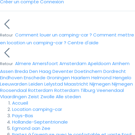
Créer un compte
Connexion
Comment louer un camping-car ?
Comment mettre
Retour
en location un camping-car ?
Centre d'aide
Almere
Amersfoort
Amsterdam
Apeldoorn
Arnhem
Retour
Assen
Breda
Den Haag
Deventer
Doetinchem
Dordrecht
Eindhoven
Enschede
Groningen
Haarlem
Helmond
Hengelo
Leeuwarden
Leiden
Lelystad
Maastricht
Nijmegen
Nijmegen
Roosendaal
Rotterdam
Rotterdam
Tilburg
Veenendaal
Vlaardingen
Zeist
Zwolle
Alle steden
Accueil
Location camping-car
Pays-Bas
Hollande-Septentrionale
Egmond aan Zee
Partez à l'aventure avec le confortable et vaste Ford