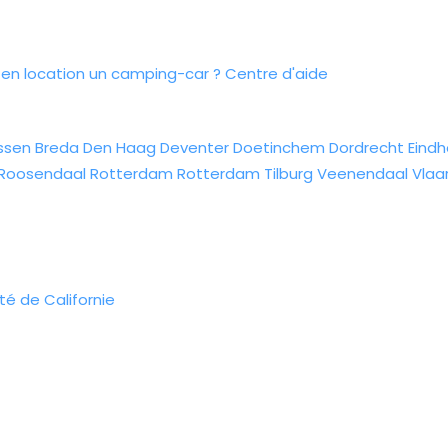
n location un camping-car ?
Centre d'aide
ssen
Breda
Den Haag
Deventer
Doetinchem
Dordrecht
Eind
Roosendaal
Rotterdam
Rotterdam
Tilburg
Veenendaal
Vlaa
é de Californie