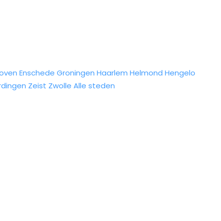
hoven
Enschede
Groningen
Haarlem
Helmond
Hengelo
rdingen
Zeist
Zwolle
Alle steden