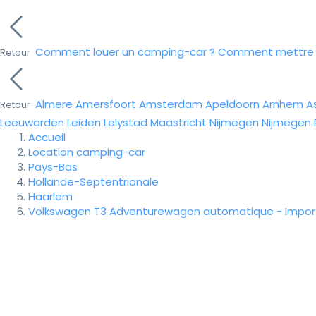
Comment louer un camping-car ?
Comment mettre e
Retour
Almere
Amersfoort
Amsterdam
Apeldoorn
Arnhem
A
Retour
Leeuwarden
Leiden
Lelystad
Maastricht
Nijmegen
Nijmegen
Accueil
Location camping-car
Pays-Bas
Hollande-Septentrionale
Haarlem
Volkswagen T3 Adventurewagon automatique - Import