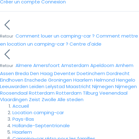
Créer un compte
Connexion
Comment louer un camping-car ?
Comment mettre
Retour
en location un camping-car ?
Centre d'aide
Almere
Amersfoort
Amsterdam
Apeldoorn
Arnhem
Retour
Assen
Breda
Den Haag
Deventer
Doetinchem
Dordrecht
Eindhoven
Enschede
Groningen
Haarlem
Helmond
Hengelo
Leeuwarden
Leiden
Lelystad
Maastricht
Nijmegen
Nijmegen
Roosendaal
Rotterdam
Rotterdam
Tilburg
Veenendaal
Vlaardingen
Zeist
Zwolle
Alle steden
Accueil
Location camping-car
Pays-Bas
Hollande-Septentrionale
Haarlem
Camping-car rétro pour les familles