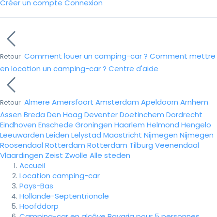
Créer un compte
Connexion
Comment louer un camping-car ?
Comment mettre
Retour
en location un camping-car ?
Centre d'aide
Almere
Amersfoort
Amsterdam
Apeldoorn
Arnhem
Retour
Assen
Breda
Den Haag
Deventer
Doetinchem
Dordrecht
Eindhoven
Enschede
Groningen
Haarlem
Helmond
Hengelo
Leeuwarden
Leiden
Lelystad
Maastricht
Nijmegen
Nijmegen
Roosendaal
Rotterdam
Rotterdam
Tilburg
Veenendaal
Vlaardingen
Zeist
Zwolle
Alle steden
Accueil
Location camping-car
Pays-Bas
Hollande-Septentrionale
Hoofddorp
Camping-car en alcôve Bavaria pour 5 personnes