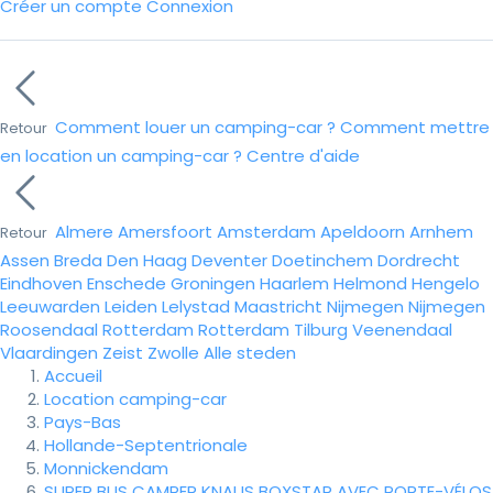
Créer un compte
Connexion
Comment louer un camping-car ?
Comment mettre
Retour
en location un camping-car ?
Centre d'aide
Almere
Amersfoort
Amsterdam
Apeldoorn
Arnhem
Retour
Assen
Breda
Den Haag
Deventer
Doetinchem
Dordrecht
Eindhoven
Enschede
Groningen
Haarlem
Helmond
Hengelo
Leeuwarden
Leiden
Lelystad
Maastricht
Nijmegen
Nijmegen
Roosendaal
Rotterdam
Rotterdam
Tilburg
Veenendaal
Vlaardingen
Zeist
Zwolle
Alle steden
Accueil
Location camping-car
Pays-Bas
Hollande-Septentrionale
Monnickendam
SUPER BUS CAMPER KNAUS BOXSTAR AVEC PORTE-VÉLOS