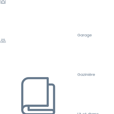
Garage
Gazinière
Lit et draps