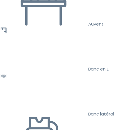
Auvent
Banc en L
Banc latéral