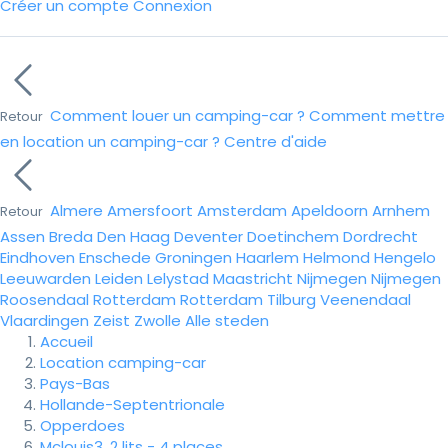
Créer un compte
Connexion
Comment louer un camping-car ?
Comment mettre
Retour
en location un camping-car ?
Centre d'aide
Almere
Amersfoort
Amsterdam
Apeldoorn
Arnhem
Retour
Assen
Breda
Den Haag
Deventer
Doetinchem
Dordrecht
Eindhoven
Enschede
Groningen
Haarlem
Helmond
Hengelo
Leeuwarden
Leiden
Lelystad
Maastricht
Nijmegen
Nijmegen
Roosendaal
Rotterdam
Rotterdam
Tilburg
Veenendaal
Vlaardingen
Zeist
Zwolle
Alle steden
Accueil
Location camping-car
Pays-Bas
Hollande-Septentrionale
Opperdoes
Mclouis3, 2 lits - 4 places.