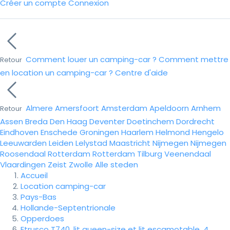
Créer un compte
Connexion
Comment louer un camping-car ?
Comment mettre
Retour
en location un camping-car ?
Centre d'aide
Almere
Amersfoort
Amsterdam
Apeldoorn
Arnhem
Retour
Assen
Breda
Den Haag
Deventer
Doetinchem
Dordrecht
Eindhoven
Enschede
Groningen
Haarlem
Helmond
Hengelo
Leeuwarden
Leiden
Lelystad
Maastricht
Nijmegen
Nijmegen
Roosendaal
Rotterdam
Rotterdam
Tilburg
Veenendaal
Vlaardingen
Zeist
Zwolle
Alle steden
Accueil
Location camping-car
Pays-Bas
Hollande-Septentrionale
Opperdoes
Etrusco T740, lit queen-size et lit escamotable, 4