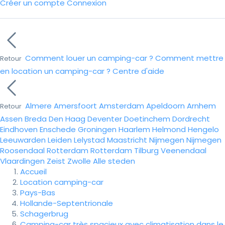
Créer un compte
Connexion
Comment louer un camping-car ?
Comment mettre
Retour
en location un camping-car ?
Centre d'aide
Almere
Amersfoort
Amsterdam
Apeldoorn
Arnhem
Retour
Assen
Breda
Den Haag
Deventer
Doetinchem
Dordrecht
Eindhoven
Enschede
Groningen
Haarlem
Helmond
Hengelo
Leeuwarden
Leiden
Lelystad
Maastricht
Nijmegen
Nijmegen
Roosendaal
Rotterdam
Rotterdam
Tilburg
Veenendaal
Vlaardingen
Zeist
Zwolle
Alle steden
Accueil
Location camping-car
Pays-Bas
Hollande-Septentrionale
Schagerbrug
Camping-car très spacieux avec climatisation dans le