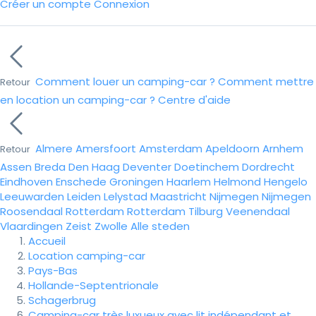
Créer un compte
Connexion
Comment louer un camping-car ?
Comment mettre
Retour
en location un camping-car ?
Centre d'aide
Almere
Amersfoort
Amsterdam
Apeldoorn
Arnhem
Retour
Assen
Breda
Den Haag
Deventer
Doetinchem
Dordrecht
Eindhoven
Enschede
Groningen
Haarlem
Helmond
Hengelo
Leeuwarden
Leiden
Lelystad
Maastricht
Nijmegen
Nijmegen
Roosendaal
Rotterdam
Rotterdam
Tilburg
Veenendaal
Vlaardingen
Zeist
Zwolle
Alle steden
Accueil
Location camping-car
Pays-Bas
Hollande-Septentrionale
Schagerbrug
Camping-car très luxueux avec lit indépendant et