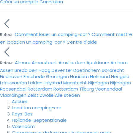
Créer un compte
Connexion
Comment louer un camping-car ?
Comment mettre
Retour
en location un camping-car ?
Centre d'aide
Almere
Amersfoort
Amsterdam
Apeldoorn
Arnhem
Retour
Assen
Breda
Den Haag
Deventer
Doetinchem
Dordrecht
Eindhoven
Enschede
Groningen
Haarlem
Helmond
Hengelo
Leeuwarden
Leiden
Lelystad
Maastricht
Nijmegen
Nijmegen
Roosendaal
Rotterdam
Rotterdam
Tilburg
Veenendaal
Vlaardingen
Zeist
Zwolle
Alle steden
Accueil
Location camping-car
Pays-Bas
Hollande-Septentrionale
Volendam
Camping-car de luxe pour 5 personnes avec