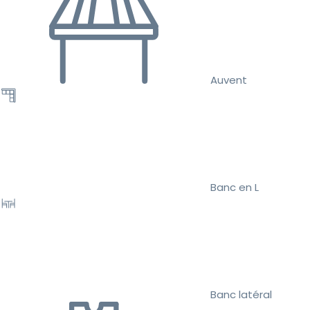
Auvent
Banc en L
Banc latéral