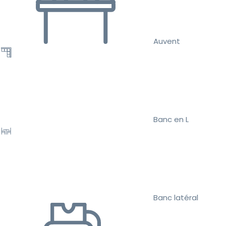
Auvent
Banc en L
Banc latéral