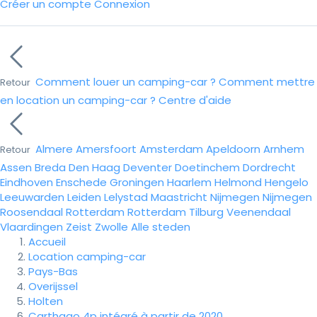
Créer un compte
Connexion
Comment louer un camping-car ?
Comment mettre
Retour
en location un camping-car ?
Centre d'aide
Almere
Amersfoort
Amsterdam
Apeldoorn
Arnhem
Retour
Assen
Breda
Den Haag
Deventer
Doetinchem
Dordrecht
Eindhoven
Enschede
Groningen
Haarlem
Helmond
Hengelo
Leeuwarden
Leiden
Lelystad
Maastricht
Nijmegen
Nijmegen
Roosendaal
Rotterdam
Rotterdam
Tilburg
Veenendaal
Vlaardingen
Zeist
Zwolle
Alle steden
Accueil
Location camping-car
Pays-Bas
Overijssel
Holten
Carthago 4p intégré à partir de 2020