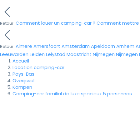
Comment louer un camping-car ?
Comment mettre e
Retour
Almere
Amersfoort
Amsterdam
Apeldoorn
Arnhem
A
Retour
Leeuwarden
Leiden
Lelystad
Maastricht
Nijmegen
Nijmegen
Accueil
Location camping-car
Pays-Bas
Overijssel
Kampen
Camping-car familial de luxe spacieux 5 personnes