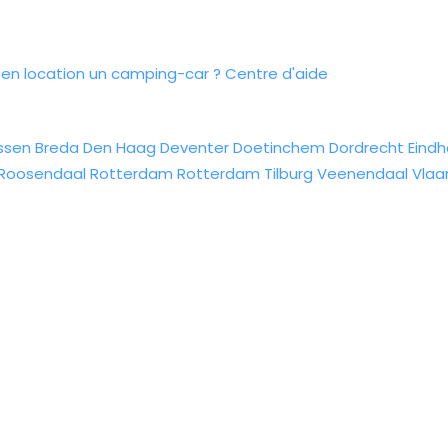
n location un camping-car ?
Centre d'aide
ssen
Breda
Den Haag
Deventer
Doetinchem
Dordrecht
Eind
Roosendaal
Rotterdam
Rotterdam
Tilburg
Veenendaal
Vlaa