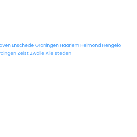
hoven
Enschede
Groningen
Haarlem
Helmond
Hengelo
rdingen
Zeist
Zwolle
Alle steden