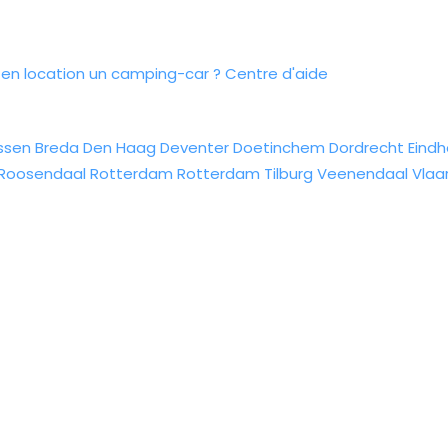
n location un camping-car ?
Centre d'aide
ssen
Breda
Den Haag
Deventer
Doetinchem
Dordrecht
Eind
Roosendaal
Rotterdam
Rotterdam
Tilburg
Veenendaal
Vlaa