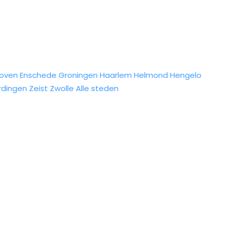
hoven
Enschede
Groningen
Haarlem
Helmond
Hengelo
rdingen
Zeist
Zwolle
Alle steden