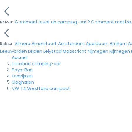
Comment louer un camping-car ?
Comment mettre e
Retour
Almere
Amersfoort
Amsterdam
Apeldoorn
Arnhem
A
Retour
Leeuwarden
Leiden
Lelystad
Maastricht
Nijmegen
Nijmegen
Accueil
Location camping-car
Pays-Bas
Overijssel
Slagharen
VW T4 Westfalia compact