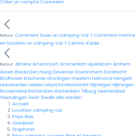
Créer un compte
Connexion
Comment louer un camping-car ?
Comment mettre
Retour
en location un camping-car ?
Centre d'aide
Almere
Amersfoort
Amsterdam
Apeldoorn
Arnhem
Retour
Assen
Breda
Den Haag
Deventer
Doetinchem
Dordrecht
Eindhoven
Enschede
Groningen
Haarlem
Helmond
Hengelo
Leeuwarden
Leiden
Lelystad
Maastricht
Nijmegen
Nijmegen
Roosendaal
Rotterdam
Rotterdam
Tilburg
Veenendaal
Vlaardingen
Zeist
Zwolle
Alle steden
Accueil
Location camping-car
Pays-Bas
Overijssel
Staphorst
Beau campeur, voyage libre et heureux