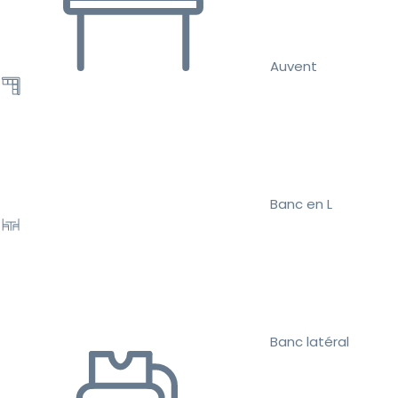
Auvent
Banc en L
Banc latéral