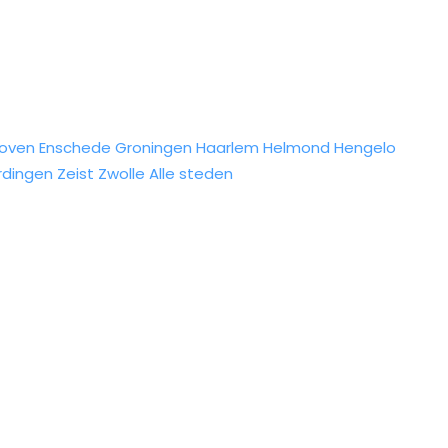
hoven
Enschede
Groningen
Haarlem
Helmond
Hengelo
rdingen
Zeist
Zwolle
Alle steden