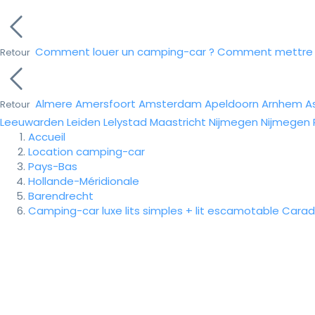
Comment louer un camping-car ?
Comment mettre e
Retour
Almere
Amersfoort
Amsterdam
Apeldoorn
Arnhem
A
Retour
Leeuwarden
Leiden
Lelystad
Maastricht
Nijmegen
Nijmegen
Accueil
Location camping-car
Pays-Bas
Hollande-Méridionale
Barendrecht
Camping-car luxe lits simples + lit escamotable Cara