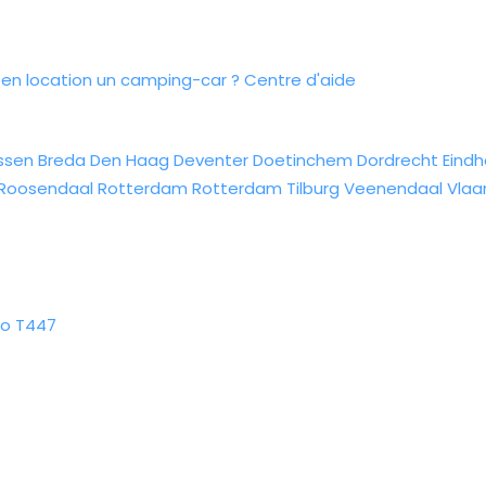
n location un camping-car ?
Centre d'aide
ssen
Breda
Den Haag
Deventer
Doetinchem
Dordrecht
Eind
Roosendaal
Rotterdam
Rotterdam
Tilburg
Veenendaal
Vlaa
do T447