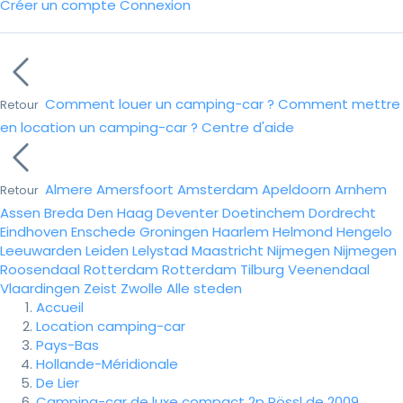
Créer un compte
Connexion
Comment louer un camping-car ?
Comment mettre
Retour
en location un camping-car ?
Centre d'aide
Almere
Amersfoort
Amsterdam
Apeldoorn
Arnhem
Retour
Assen
Breda
Den Haag
Deventer
Doetinchem
Dordrecht
Eindhoven
Enschede
Groningen
Haarlem
Helmond
Hengelo
Leeuwarden
Leiden
Lelystad
Maastricht
Nijmegen
Nijmegen
Roosendaal
Rotterdam
Rotterdam
Tilburg
Veenendaal
Vlaardingen
Zeist
Zwolle
Alle steden
Accueil
Location camping-car
Pays-Bas
Hollande-Méridionale
De Lier
Camping-car de luxe compact 2p Pössl de 2009