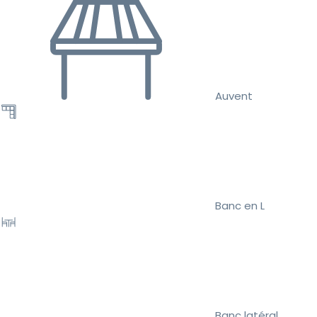
Auvent
Banc en L
Banc latéral