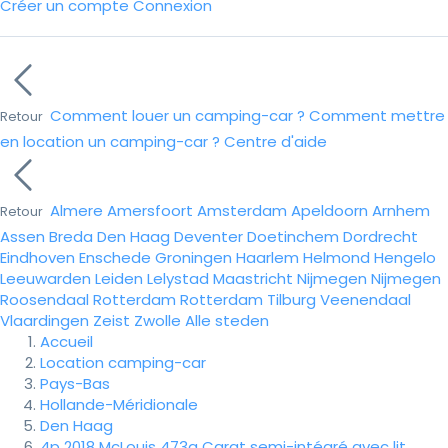
Créer un compte
Connexion
Comment louer un camping-car ?
Comment mettre
Retour
en location un camping-car ?
Centre d'aide
Almere
Amersfoort
Amsterdam
Apeldoorn
Arnhem
Retour
Assen
Breda
Den Haag
Deventer
Doetinchem
Dordrecht
Eindhoven
Enschede
Groningen
Haarlem
Helmond
Hengelo
Leeuwarden
Leiden
Lelystad
Maastricht
Nijmegen
Nijmegen
Roosendaal
Rotterdam
Rotterdam
Tilburg
Veenendaal
Vlaardingen
Zeist
Zwolle
Alle steden
Accueil
Location camping-car
Pays-Bas
Hollande-Méridionale
Den Haag
4p 2018 McLouis 473g Carat semi-intégré avec lit