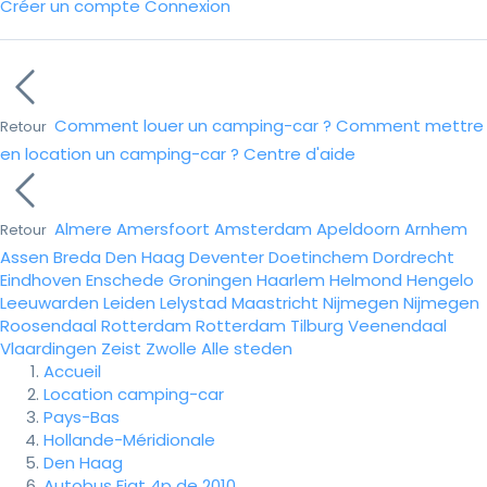
Créer un compte
Connexion
Comment louer un camping-car ?
Comment mettre
Retour
en location un camping-car ?
Centre d'aide
Almere
Amersfoort
Amsterdam
Apeldoorn
Arnhem
Retour
Assen
Breda
Den Haag
Deventer
Doetinchem
Dordrecht
Eindhoven
Enschede
Groningen
Haarlem
Helmond
Hengelo
Leeuwarden
Leiden
Lelystad
Maastricht
Nijmegen
Nijmegen
Roosendaal
Rotterdam
Rotterdam
Tilburg
Veenendaal
Vlaardingen
Zeist
Zwolle
Alle steden
Accueil
Location camping-car
Pays-Bas
Hollande-Méridionale
Den Haag
Autobus Fiat 4p de 2010