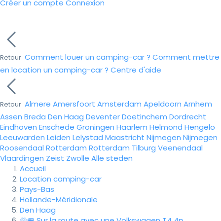
Créer un compte
Connexion
Comment louer un camping-car ?
Comment mettre
Retour
en location un camping-car ?
Centre d'aide
Almere
Amersfoort
Amsterdam
Apeldoorn
Arnhem
Retour
Assen
Breda
Den Haag
Deventer
Doetinchem
Dordrecht
Eindhoven
Enschede
Groningen
Haarlem
Helmond
Hengelo
Leeuwarden
Leiden
Lelystad
Maastricht
Nijmegen
Nijmegen
Roosendaal
Rotterdam
Rotterdam
Tilburg
Veenendaal
Vlaardingen
Zeist
Zwolle
Alle steden
Accueil
Location camping-car
Pays-Bas
Hollande-Méridionale
Den Haag
🌞🚐 Sur la route avec une Volkswagen T4 4p