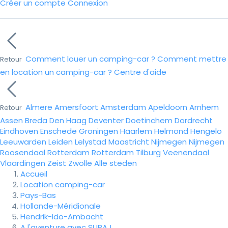
Créer un compte
Connexion
Comment louer un camping-car ?
Comment mettre
Retour
en location un camping-car ?
Centre d'aide
Almere
Amersfoort
Amsterdam
Apeldoorn
Arnhem
Retour
Assen
Breda
Den Haag
Deventer
Doetinchem
Dordrecht
Eindhoven
Enschede
Groningen
Haarlem
Helmond
Hengelo
Leeuwarden
Leiden
Lelystad
Maastricht
Nijmegen
Nijmegen
Roosendaal
Rotterdam
Rotterdam
Tilburg
Veenendaal
Vlaardingen
Zeist
Zwolle
Alle steden
Accueil
Location camping-car
Pays-Bas
Hollande-Méridionale
Hendrik-Ido-Ambacht
A l'aventure avec SUBA !