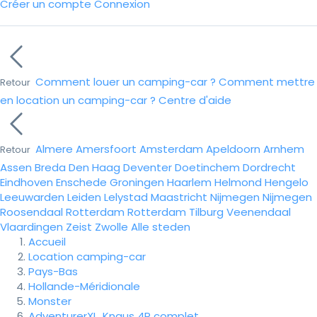
Créer un compte
Connexion
Comment louer un camping-car ?
Comment mettre
Retour
en location un camping-car ?
Centre d'aide
Almere
Amersfoort
Amsterdam
Apeldoorn
Arnhem
Retour
Assen
Breda
Den Haag
Deventer
Doetinchem
Dordrecht
Eindhoven
Enschede
Groningen
Haarlem
Helmond
Hengelo
Leeuwarden
Leiden
Lelystad
Maastricht
Nijmegen
Nijmegen
Roosendaal
Rotterdam
Rotterdam
Tilburg
Veenendaal
Vlaardingen
Zeist
Zwolle
Alle steden
Accueil
Location camping-car
Pays-Bas
Hollande-Méridionale
Monster
AdventurerXL, Knaus 4P complet