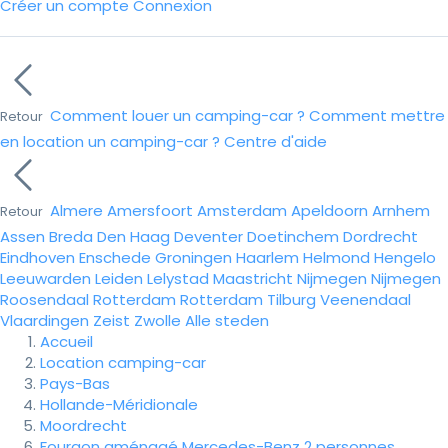
Créer un compte
Connexion
Comment louer un camping-car ?
Comment mettre
Retour
en location un camping-car ?
Centre d'aide
Almere
Amersfoort
Amsterdam
Apeldoorn
Arnhem
Retour
Assen
Breda
Den Haag
Deventer
Doetinchem
Dordrecht
Eindhoven
Enschede
Groningen
Haarlem
Helmond
Hengelo
Leeuwarden
Leiden
Lelystad
Maastricht
Nijmegen
Nijmegen
Roosendaal
Rotterdam
Rotterdam
Tilburg
Veenendaal
Vlaardingen
Zeist
Zwolle
Alle steden
Accueil
Location camping-car
Pays-Bas
Hollande-Méridionale
Moordrecht
Fourgon aménagé Mercedes-Benz 2 personnes