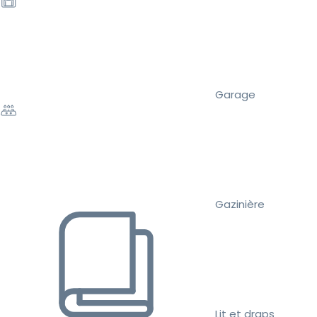
Garage
Gazinière
Lit et draps