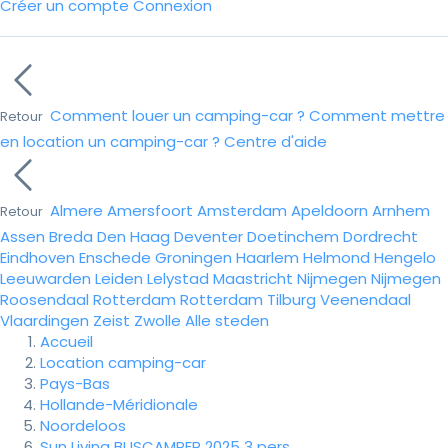
Créer un compte
Connexion
Comment louer un camping-car ?
Comment mettre
Retour
en location un camping-car ?
Centre d'aide
Almere
Amersfoort
Amsterdam
Apeldoorn
Arnhem
Retour
Assen
Breda
Den Haag
Deventer
Doetinchem
Dordrecht
Eindhoven
Enschede
Groningen
Haarlem
Helmond
Hengelo
Leeuwarden
Leiden
Lelystad
Maastricht
Nijmegen
Nijmegen
Roosendaal
Rotterdam
Rotterdam
Tilburg
Veenendaal
Vlaardingen
Zeist
Zwolle
Alle steden
Accueil
Location camping-car
Pays-Bas
Hollande-Méridionale
Noordeloos
Sun Living BUSCAMPER 2025 3 pers.