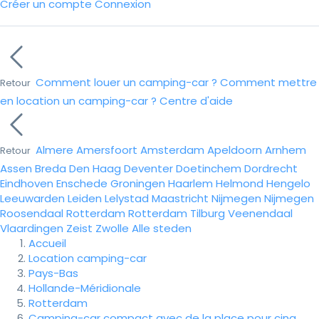
Créer un compte
Connexion
Comment louer un camping-car ?
Comment mettre
Retour
en location un camping-car ?
Centre d'aide
Almere
Amersfoort
Amsterdam
Apeldoorn
Arnhem
Retour
Assen
Breda
Den Haag
Deventer
Doetinchem
Dordrecht
Eindhoven
Enschede
Groningen
Haarlem
Helmond
Hengelo
Leeuwarden
Leiden
Lelystad
Maastricht
Nijmegen
Nijmegen
Roosendaal
Rotterdam
Rotterdam
Tilburg
Veenendaal
Vlaardingen
Zeist
Zwolle
Alle steden
Accueil
Location camping-car
Pays-Bas
Hollande-Méridionale
Rotterdam
Camping-car compact avec de la place pour cinq