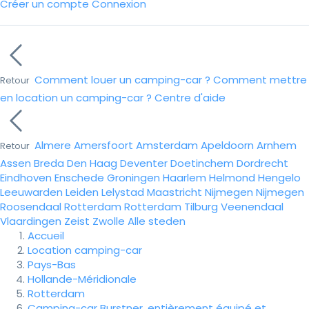
Créer un compte
Connexion
Comment louer un camping-car ?
Comment mettre
Retour
en location un camping-car ?
Centre d'aide
Almere
Amersfoort
Amsterdam
Apeldoorn
Arnhem
Retour
Assen
Breda
Den Haag
Deventer
Doetinchem
Dordrecht
Eindhoven
Enschede
Groningen
Haarlem
Helmond
Hengelo
Leeuwarden
Leiden
Lelystad
Maastricht
Nijmegen
Nijmegen
Roosendaal
Rotterdam
Rotterdam
Tilburg
Veenendaal
Vlaardingen
Zeist
Zwolle
Alle steden
Accueil
Location camping-car
Pays-Bas
Hollande-Méridionale
Rotterdam
Camping-car Burstner, entièrement équipé et