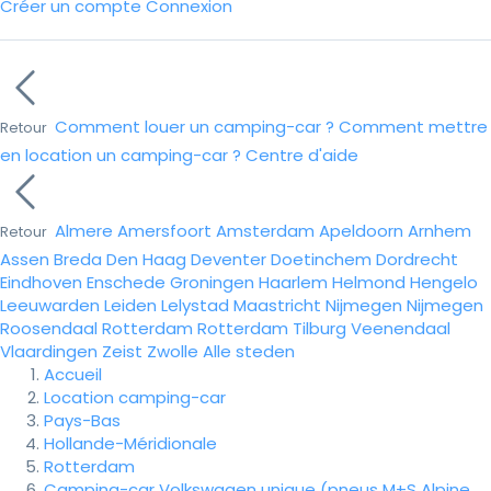
Créer un compte
Connexion
Comment louer un camping-car ?
Comment mettre
Retour
en location un camping-car ?
Centre d'aide
Almere
Amersfoort
Amsterdam
Apeldoorn
Arnhem
Retour
Assen
Breda
Den Haag
Deventer
Doetinchem
Dordrecht
Eindhoven
Enschede
Groningen
Haarlem
Helmond
Hengelo
Leeuwarden
Leiden
Lelystad
Maastricht
Nijmegen
Nijmegen
Roosendaal
Rotterdam
Rotterdam
Tilburg
Veenendaal
Vlaardingen
Zeist
Zwolle
Alle steden
Accueil
Location camping-car
Pays-Bas
Hollande-Méridionale
Rotterdam
Camping-car Volkswagen unique (pneus M+S Alpine