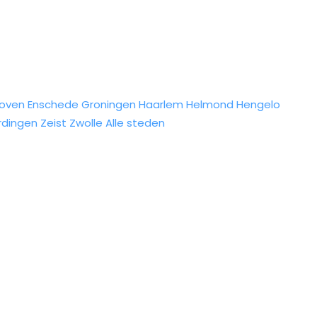
hoven
Enschede
Groningen
Haarlem
Helmond
Hengelo
rdingen
Zeist
Zwolle
Alle steden