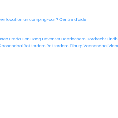
n location un camping-car ?
Centre d'aide
ssen
Breda
Den Haag
Deventer
Doetinchem
Dordrecht
Eind
Roosendaal
Rotterdam
Rotterdam
Tilburg
Veenendaal
Vlaa