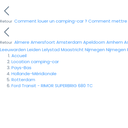
Comment louer un camping-car ?
Comment mettre e
Retour
Almere
Amersfoort
Amsterdam
Apeldoorn
Arnhem
A
Retour
Leeuwarden
Leiden
Lelystad
Maastricht
Nijmegen
Nijmegen
Accueil
Location camping-car
Pays-Bas
Hollande-Méridionale
Rotterdam
Ford Transit - RIMOR SUPERBRIG 680 TC