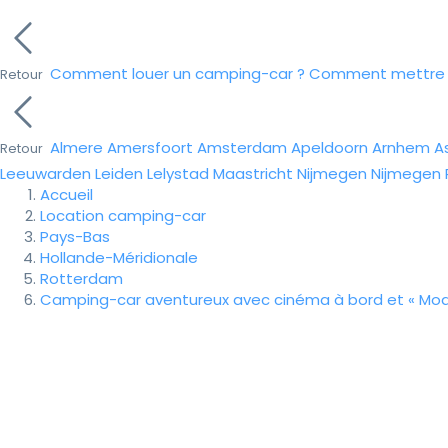
Comment louer un camping-car ?
Comment mettre e
Retour
Almere
Amersfoort
Amsterdam
Apeldoorn
Arnhem
A
Retour
Leeuwarden
Leiden
Lelystad
Maastricht
Nijmegen
Nijmegen
Accueil
Location camping-car
Pays-Bas
Hollande-Méridionale
Rotterdam
Camping-car aventureux avec cinéma à bord et « Mode