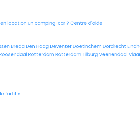
n location un camping-car ?
Centre d'aide
ssen
Breda
Den Haag
Deventer
Doetinchem
Dordrecht
Eind
Roosendaal
Rotterdam
Rotterdam
Tilburg
Veenendaal
Vlaa
 furtif »