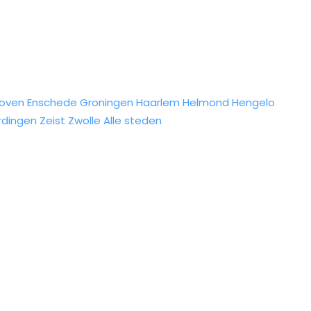
hoven
Enschede
Groningen
Haarlem
Helmond
Hengelo
rdingen
Zeist
Zwolle
Alle steden