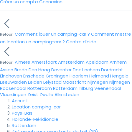
Créer un compte
Connexion
Comment louer un camping-car ?
Comment mettre
Retour
en location un camping-car ?
Centre d'aide
Almere
Amersfoort
Amsterdam
Apeldoorn
Arnhem
Retour
Assen
Breda
Den Haag
Deventer
Doetinchem
Dordrecht
Eindhoven
Enschede
Groningen
Haarlem
Helmond
Hengelo
Leeuwarden
Leiden
Lelystad
Maastricht
Nijmegen
Nijmegen
Roosendaal
Rotterdam
Rotterdam
Tilburg
Veenendaal
Vlaardingen
Zeist
Zwolle
Alle steden
Accueil
Location camping-car
Pays-Bas
Hollande-Méridionale
Rotterdam
4x4 aventureux avec tente de toit (2P)