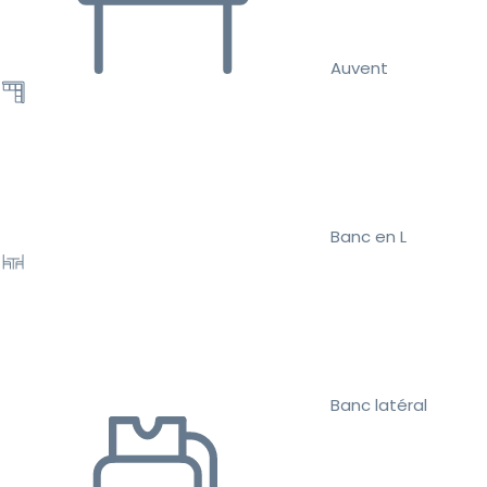
Auvent
Banc en L
Banc latéral