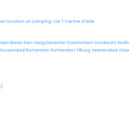
n location un camping-car ?
Centre d'aide
ssen
Breda
Den Haag
Deventer
Doetinchem
Dordrecht
Eind
Roosendaal
Rotterdam
Rotterdam
Tilburg
Veenendaal
Vlaa
e)