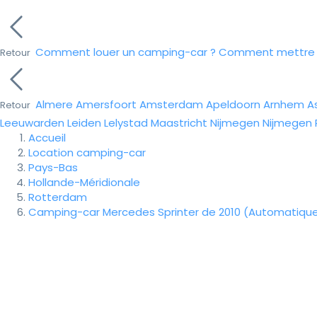
Comment louer un camping-car ?
Comment mettre e
Retour
Almere
Amersfoort
Amsterdam
Apeldoorn
Arnhem
A
Retour
Leeuwarden
Leiden
Lelystad
Maastricht
Nijmegen
Nijmegen
Accueil
Location camping-car
Pays-Bas
Hollande-Méridionale
Rotterdam
Camping-car Mercedes Sprinter de 2010 (Automatiqu