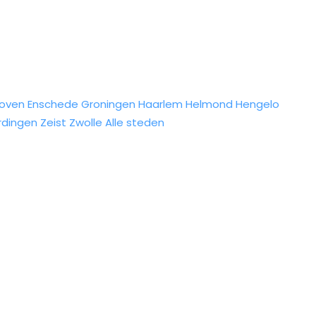
hoven
Enschede
Groningen
Haarlem
Helmond
Hengelo
rdingen
Zeist
Zwolle
Alle steden