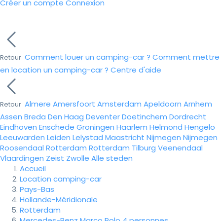
Créer un compte
Connexion
Comment louer un camping-car ?
Comment mettre
Retour
en location un camping-car ?
Centre d'aide
Almere
Amersfoort
Amsterdam
Apeldoorn
Arnhem
Retour
Assen
Breda
Den Haag
Deventer
Doetinchem
Dordrecht
Eindhoven
Enschede
Groningen
Haarlem
Helmond
Hengelo
Leeuwarden
Leiden
Lelystad
Maastricht
Nijmegen
Nijmegen
Roosendaal
Rotterdam
Rotterdam
Tilburg
Veenendaal
Vlaardingen
Zeist
Zwolle
Alle steden
Accueil
Location camping-car
Pays-Bas
Hollande-Méridionale
Rotterdam
Mercedes-Benz Marco Polo 4 personnes