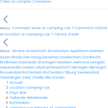
Créer un compte
Connexion
Comment louer un camping-car ?
Comment mettre
Retour
en location un camping-car ?
Centre d'aide
Almere
Amersfoort
Amsterdam
Apeldoorn
Arnhem
Retour
Assen
Breda
Den Haag
Deventer
Doetinchem
Dordrecht
Eindhoven
Enschede
Groningen
Haarlem
Helmond
Hengelo
Leeuwarden
Leiden
Lelystad
Maastricht
Nijmegen
Nijmegen
Roosendaal
Rotterdam
Rotterdam
Tilburg
Veenendaal
Vlaardingen
Zeist
Zwolle
Alle steden
Accueil
Location camping-car
Pays-Bas
Hollande-Méridionale
Rotterdam
camping-car élégant et confortable