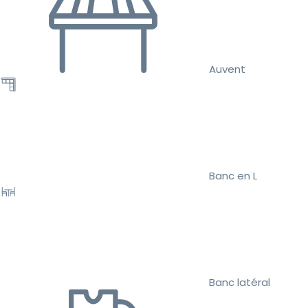
Auvent
Banc en L
Banc latéral