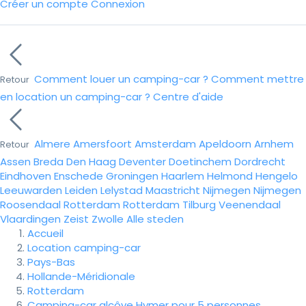
Créer un compte
Connexion
Comment louer un camping-car ?
Comment mettre
Retour
en location un camping-car ?
Centre d'aide
Almere
Amersfoort
Amsterdam
Apeldoorn
Arnhem
Retour
Assen
Breda
Den Haag
Deventer
Doetinchem
Dordrecht
Eindhoven
Enschede
Groningen
Haarlem
Helmond
Hengelo
Leeuwarden
Leiden
Lelystad
Maastricht
Nijmegen
Nijmegen
Roosendaal
Rotterdam
Rotterdam
Tilburg
Veenendaal
Vlaardingen
Zeist
Zwolle
Alle steden
Accueil
Location camping-car
Pays-Bas
Hollande-Méridionale
Rotterdam
Camping-car alcôve Hymer pour 5 personnes.