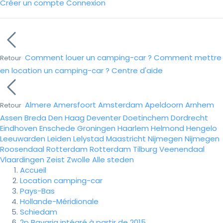
Créer un compte
Connexion
Comment louer un camping-car ?
Comment mettre
Retour
en location un camping-car ?
Centre d'aide
Almere
Amersfoort
Amsterdam
Apeldoorn
Arnhem
Retour
Assen
Breda
Den Haag
Deventer
Doetinchem
Dordrecht
Eindhoven
Enschede
Groningen
Haarlem
Helmond
Hengelo
Leeuwarden
Leiden
Lelystad
Maastricht
Nijmegen
Nijmegen
Roosendaal
Rotterdam
Rotterdam
Tilburg
Veenendaal
Vlaardingen
Zeist
Zwolle
Alle steden
Accueil
Location camping-car
Pays-Bas
Hollande-Méridionale
Schiedam
2p Bavaria intégré à partir de 2015