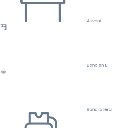
Auvent
Banc en L
Banc latéral