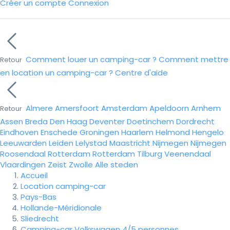
Créer un compte
Connexion
Comment louer un camping-car ?
Comment mettre
Retour
en location un camping-car ?
Centre d'aide
Almere
Amersfoort
Amsterdam
Apeldoorn
Arnhem
Retour
Assen
Breda
Den Haag
Deventer
Doetinchem
Dordrecht
Eindhoven
Enschede
Groningen
Haarlem
Helmond
Hengelo
Leeuwarden
Leiden
Lelystad
Maastricht
Nijmegen
Nijmegen
Roosendaal
Rotterdam
Rotterdam
Tilburg
Veenendaal
Vlaardingen
Zeist
Zwolle
Alle steden
Accueil
Location camping-car
Pays-Bas
Hollande-Méridionale
Sliedrecht
Camping-car Volkswagen 4/5 personnes