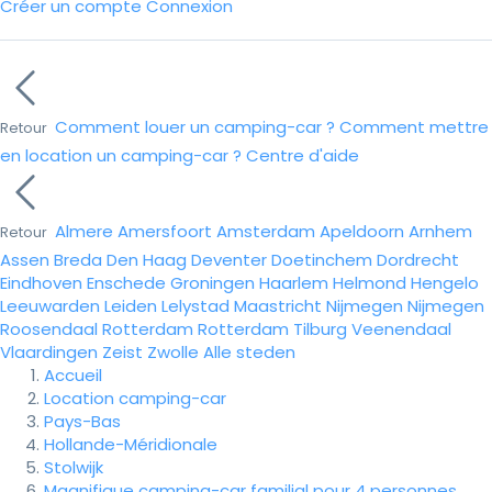
Créer un compte
Connexion
Comment louer un camping-car ?
Comment mettre
Retour
en location un camping-car ?
Centre d'aide
Almere
Amersfoort
Amsterdam
Apeldoorn
Arnhem
Retour
Assen
Breda
Den Haag
Deventer
Doetinchem
Dordrecht
Eindhoven
Enschede
Groningen
Haarlem
Helmond
Hengelo
Leeuwarden
Leiden
Lelystad
Maastricht
Nijmegen
Nijmegen
Roosendaal
Rotterdam
Rotterdam
Tilburg
Veenendaal
Vlaardingen
Zeist
Zwolle
Alle steden
Accueil
Location camping-car
Pays-Bas
Hollande-Méridionale
Stolwijk
Magnifique camping-car familial pour 4 personnes