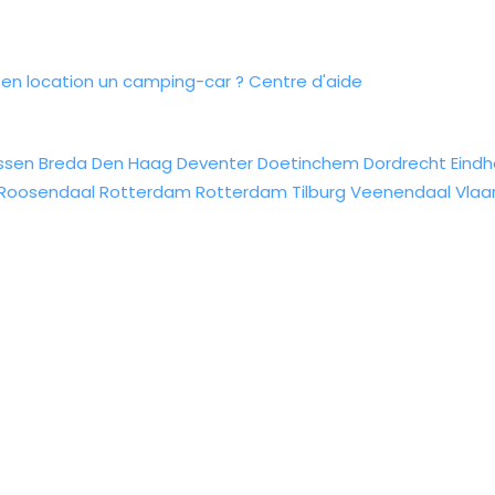
n location un camping-car ?
Centre d'aide
ssen
Breda
Den Haag
Deventer
Doetinchem
Dordrecht
Eind
Roosendaal
Rotterdam
Rotterdam
Tilburg
Veenendaal
Vlaa