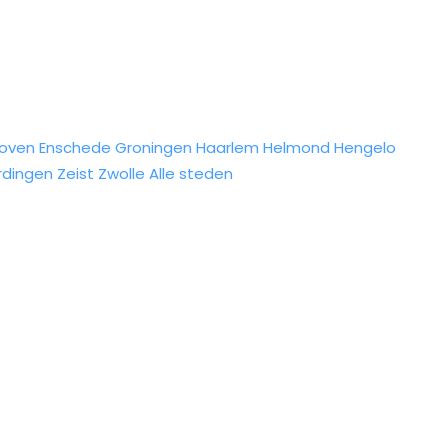
hoven
Enschede
Groningen
Haarlem
Helmond
Hengelo
rdingen
Zeist
Zwolle
Alle steden