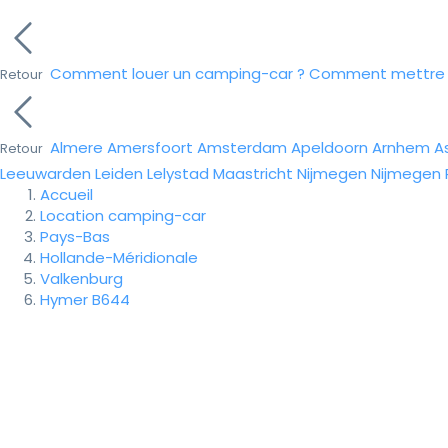
Comment louer un camping-car ?
Comment mettre e
Retour
Almere
Amersfoort
Amsterdam
Apeldoorn
Arnhem
A
Retour
Leeuwarden
Leiden
Lelystad
Maastricht
Nijmegen
Nijmegen
Accueil
Location camping-car
Pays-Bas
Hollande-Méridionale
Valkenburg
Hymer B644