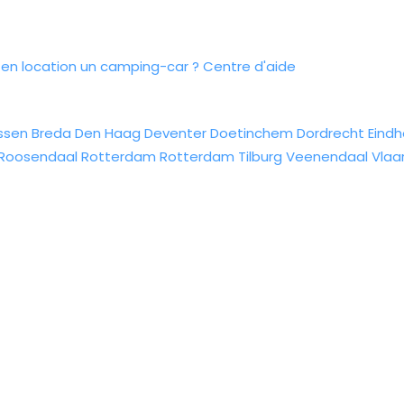
n location un camping-car ?
Centre d'aide
ssen
Breda
Den Haag
Deventer
Doetinchem
Dordrecht
Eind
Roosendaal
Rotterdam
Rotterdam
Tilburg
Veenendaal
Vlaa