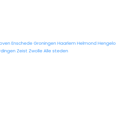
hoven
Enschede
Groningen
Haarlem
Helmond
Hengelo
rdingen
Zeist
Zwolle
Alle steden