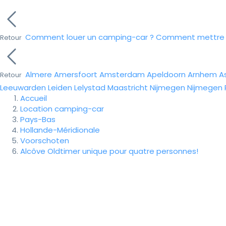
Comment louer un camping-car ?
Comment mettre e
Retour
Almere
Amersfoort
Amsterdam
Apeldoorn
Arnhem
A
Retour
Leeuwarden
Leiden
Lelystad
Maastricht
Nijmegen
Nijmegen
Accueil
Location camping-car
Pays-Bas
Hollande-Méridionale
Voorschoten
Alcôve Oldtimer unique pour quatre personnes!