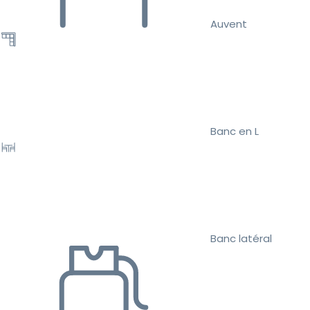
Auvent
Banc en L
Banc latéral