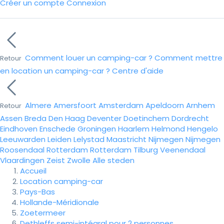
Créer un compte
Connexion
Comment louer un camping-car ?
Comment mettre
Retour
en location un camping-car ?
Centre d'aide
Almere
Amersfoort
Amsterdam
Apeldoorn
Arnhem
Retour
Assen
Breda
Den Haag
Deventer
Doetinchem
Dordrecht
Eindhoven
Enschede
Groningen
Haarlem
Helmond
Hengelo
Leeuwarden
Leiden
Lelystad
Maastricht
Nijmegen
Nijmegen
Roosendaal
Rotterdam
Rotterdam
Tilburg
Veenendaal
Vlaardingen
Zeist
Zwolle
Alle steden
Accueil
Location camping-car
Pays-Bas
Hollande-Méridionale
Zoetermeer
Dethleffs semi-intégral pour 2 personnes