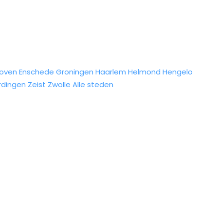
hoven
Enschede
Groningen
Haarlem
Helmond
Hengelo
rdingen
Zeist
Zwolle
Alle steden