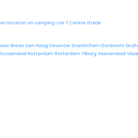
n location un camping-car ?
Centre d'aide
ssen
Breda
Den Haag
Deventer
Doetinchem
Dordrecht
Eind
Roosendaal
Rotterdam
Rotterdam
Tilburg
Veenendaal
Vlaa