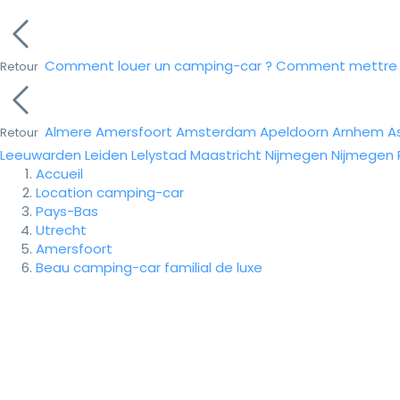
Comment louer un camping-car ?
Comment mettre e
Retour
Almere
Amersfoort
Amsterdam
Apeldoorn
Arnhem
A
Retour
Leeuwarden
Leiden
Lelystad
Maastricht
Nijmegen
Nijmegen
Accueil
Location camping-car
Pays-Bas
Utrecht
Amersfoort
Beau camping-car familial de luxe