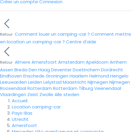
Créer un compte
Connexion
Comment louer un camping-car ?
Comment mettre
Retour
en location un camping-car ?
Centre d'aide
Almere
Amersfoort
Amsterdam
Apeldoorn
Arnhem
Retour
Assen
Breda
Den Haag
Deventer
Doetinchem
Dordrecht
Eindhoven
Enschede
Groningen
Haarlem
Helmond
Hengelo
Leeuwarden
Leiden
Lelystad
Maastricht
Nijmegen
Nijmegen
Roosendaal
Rotterdam
Rotterdam
Tilburg
Veenendaal
Vlaardingen
Zeist
Zwolle
Alle steden
Accueil
Location camping-car
Pays-Bas
Utrecht
Amersfoort
Mercedes Vito aventureuse et compacte